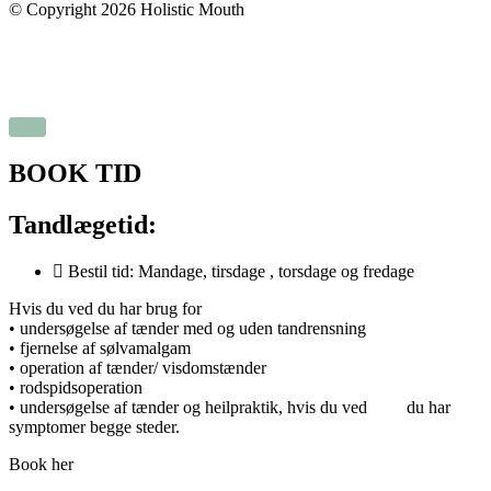
© Copyright 2026 Holistic Mouth
Handelsbetingelser
Persondatapolitik
BOOK TID
Tandlægetid:
Bestil tid: Mandage, tirsdage , torsdage og fredage
Hvis du ved du har brug for
• undersøgelse af tænder med og uden tandrensning
• fjernelse af sølvamalgam
• operation af tænder/ visdomstænder
• rodspidsoperation
• undersøgelse af tænder og heilpraktik, hvis du ved du har
symptomer begge steder.
Book her