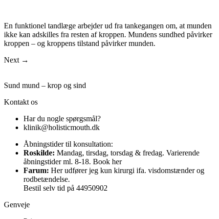
En funktionel tandlæge arbejder ud fra tankegangen om, at munden
ikke kan adskilles fra resten af kroppen. Mundens sundhed påvirker
kroppen – og kroppens tilstand påvirker munden.
Next
→
Sund mund – krop og sind
Kontakt os
Har du nogle spørgsmål?
klinik@holisticmouth.dk
Åbningstider til konsultation:
Roskilde:
Mandag, tirsdag, torsdag & fredag. Varierende
åbningstider ml. 8-18. Book her
Farum:
Her udfører jeg kun kirurgi ifa. visdomstænder og
rodbetændelse.
Bestil selv tid på
44950902
Genveje