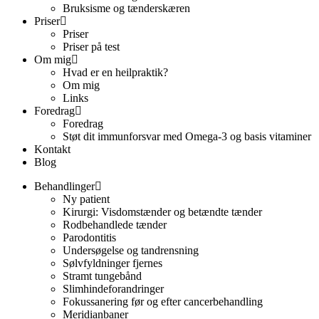
Bruksisme og tænderskæren
Priser
Priser
Priser på test
Om mig
Hvad er en heilpraktik?
Om mig
Links
Foredrag
Foredrag
Støt dit immunforsvar med Omega-3 og basis vitaminer
Kontakt
Blog
Behandlinger
Ny patient
Kirurgi: Visdomstænder og betændte tænder
Rodbehandlede tænder
Parodontitis
Undersøgelse og tandrensning
Sølvfyldninger fjernes
Stramt tungebånd
Slimhindeforandringer
Fokussanering før og efter cancerbehandling
Meridianbaner