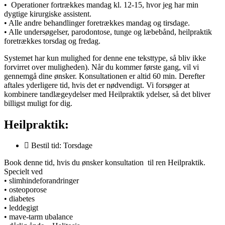
• Operationer fortrækkes mandag kl. 12-15, hvor jeg har min
dygtige kirurgiske assistent.
• Alle andre behandlinger foretrækkes mandag og tirsdage.
• Alle undersøgelser, parodontose, tunge og læbebånd, heilpraktik
foretrækkes torsdag og fredag.
Systemet har kun mulighed for denne ene teksttype, så bliv ikke
forvirret over muligheden). Når du kommer første gang, vil vi
gennemgå dine ønsker. Konsultationen er altid 60 min. Derefter
aftales yderligere tid, hvis det er nødvendigt. Vi forsøger at
kombinere tandlægeydelser med Heilpraktik ydelser, så det bliver
billigst muligt for dig.
Heilpraktik:
Bestil tid: Torsdage
Book denne tid, hvis du ønsker konsultation til ren Heilpraktik.
Specielt ved
• slimhindeforandringer
• osteoporose
• diabetes
• leddegigt
• mave-tarm ubalance