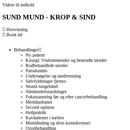
Videre til indhold
SUND MUND - KROP & SIND
Henvisning
Book tid
Behandlinger
Ny patient
Kirurgi: Visdomstænder og betændte tænder
Rodbehandlede tænder
Parodontitis
Undersøgelse og tandrensning
Sølvfyldninger fjernes
Stramt tungebånd
Slimhindeforandringer
Fokussanering før og efter cancerbehandling
Meridianbaner
Second opinion
Heilpraktik
Kavitationer i kæben
Mundånding og dens konsekvenser
Ozonbehandling