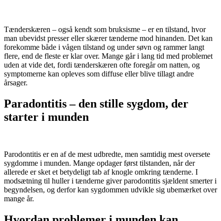
Tænderskæren – også kendt som bruksisme – er en tilstand, hvor
man ubevidst presser eller skærer tænderne mod hinanden. Det kan
forekomme både i vågen tilstand og under søvn og rammer langt
flere, end de fleste er klar over. Mange går i lang tid med problemet
uden at vide det, fordi tænderskæren ofte foregår om natten, og
symptomerne kan opleves som diffuse eller blive tillagt andre
årsager.
Paradontitis – den stille sygdom, der
starter i munden
Parodontitis er en af de mest udbredte, men samtidig mest oversete
sygdomme i munden. Mange opdager først tilstanden, når der
allerede er sket et betydeligt tab af knogle omkring tænderne. I
modsætning til huller i tænderne giver parodontitis sjældent smerter i
begyndelsen, og derfor kan sygdommen udvikle sig ubemærket over
mange år.
Hvordan problemer i munden kan