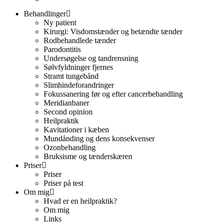
Behandlinger
Ny patient
Kirurgi: Visdomstænder og betændte tænder
Rodbehandlede tænder
Parodontitis
Undersøgelse og tandrensning
Sølvfyldninger fjernes
Stramt tungebånd
Slimhindeforandringer
Fokussanering før og efter cancerbehandling
Meridianbaner
Second opinion
Heilpraktik
Kavitationer i kæben
Mundånding og dens konsekvenser
Ozonbehandling
Bruksisme og tænderskæren
Priser
Priser
Priser på test
Om mig
Hvad er en heilpraktik?
Om mig
Links