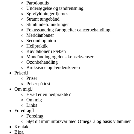
Parodontitis
Undersøgelse og tandrensning
Sølvfyldninger fjernes
Stramt tungebånd
Slimhindeforandringer
Fokussanering før og efter cancerbehandling
Meridianbaner
Second opinion
Heilpraktik
Kavitationer i kæben
Mundånding og dens konsekvenser
Ozonbehandling
Bruksisme og tænderskæren
Priser
Priser
Priser på test
Om mig
Hvad er en heilpraktik?
Om mig
Links
Foredrag
Foredrag
Støt dit immunforsvar med Omega-3 og basis vitaminer
Kontakt
Blog