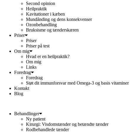
Second opinion
Heilpraktik
Kavitationer i kæben
Mundånding og dens konsekvenser
Ozonbehandling
Bruksisme og tænderskæren
Priser
Priser
Priser på test
Om mig
Hvad er en heilpraktik?
Om mig
Links
Foredrag
Foredrag
Støt dit immunforsvar med Omega-3 og basis vitaminer
Kontakt
Blog
Behandlinger
Ny patient
Kirurgi: Visdomstænder og betændte tænder
Rodbehandlede tænder