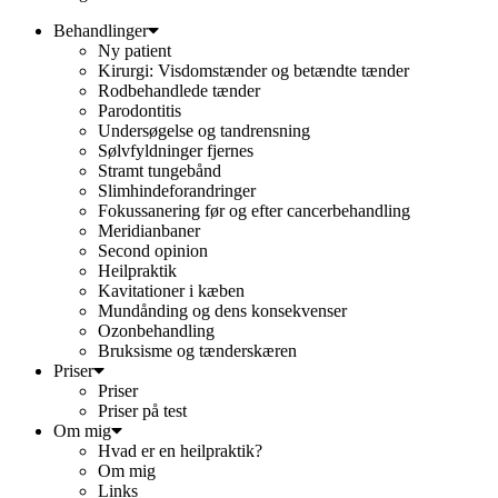
Behandlinger
Ny patient
Kirurgi: Visdomstænder og betændte tænder
Rodbehandlede tænder
Parodontitis
Undersøgelse og tandrensning
Sølvfyldninger fjernes
Stramt tungebånd
Slimhindeforandringer
Fokussanering før og efter cancerbehandling
Meridianbaner
Second opinion
Heilpraktik
Kavitationer i kæben
Mundånding og dens konsekvenser
Ozonbehandling
Bruksisme og tænderskæren
Priser
Priser
Priser på test
Om mig
Hvad er en heilpraktik?
Om mig
Links