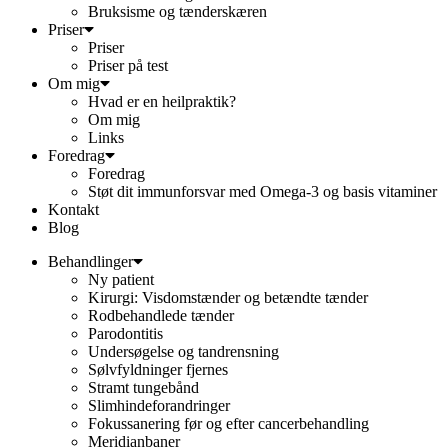
Bruksisme og tænderskæren
Priser
Priser
Priser på test
Om mig
Hvad er en heilpraktik?
Om mig
Links
Foredrag
Foredrag
Støt dit immunforsvar med Omega-3 og basis vitaminer
Kontakt
Blog
Behandlinger
Ny patient
Kirurgi: Visdomstænder og betændte tænder
Rodbehandlede tænder
Parodontitis
Undersøgelse og tandrensning
Sølvfyldninger fjernes
Stramt tungebånd
Slimhindeforandringer
Fokussanering før og efter cancerbehandling
Meridianbaner