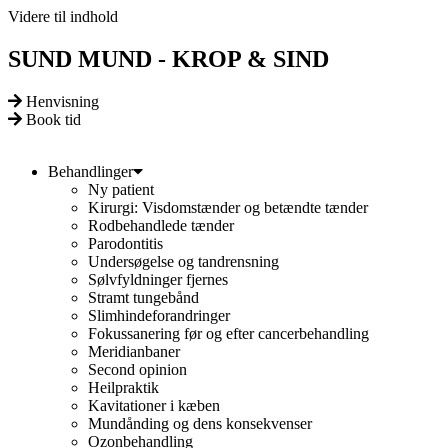
Videre til indhold
SUND MUND - KROP & SIND
Henvisning
Book tid
Behandlinger
Ny patient
Kirurgi: Visdomstænder og betændte tænder
Rodbehandlede tænder
Parodontitis
Undersøgelse og tandrensning
Sølvfyldninger fjernes
Stramt tungebånd
Slimhindeforandringer
Fokussanering før og efter cancerbehandling
Meridianbaner
Second opinion
Heilpraktik
Kavitationer i kæben
Mundånding og dens konsekvenser
Ozonbehandling