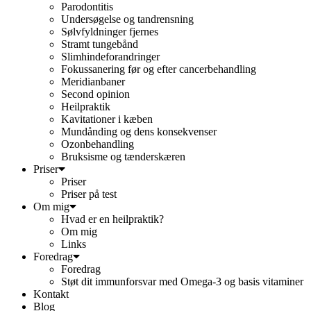
Parodontitis
Undersøgelse og tandrensning
Sølvfyldninger fjernes
Stramt tungebånd
Slimhindeforandringer
Fokussanering før og efter cancerbehandling
Meridianbaner
Second opinion
Heilpraktik
Kavitationer i kæben
Mundånding og dens konsekvenser
Ozonbehandling
Bruksisme og tænderskæren
Priser
Priser
Priser på test
Om mig
Hvad er en heilpraktik?
Om mig
Links
Foredrag
Foredrag
Støt dit immunforsvar med Omega-3 og basis vitaminer
Kontakt
Blog