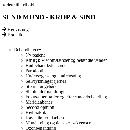
Videre til indhold
SUND MUND - KROP & SIND
Henvisning
Book tid
Behandlinger
Ny patient
Kirurgi: Visdomstænder og betændte tænder
Rodbehandlede tænder
Parodontitis
Undersøgelse og tandrensning
Sølvfyldninger fjernes
Stramt tungebånd
Slimhindeforandringer
Fokussanering før og efter cancerbehandling
Meridianbaner
Second opinion
Heilpraktik
Kavitationer i kæben
Mundånding og dens konsekvenser
Ozonbehandling