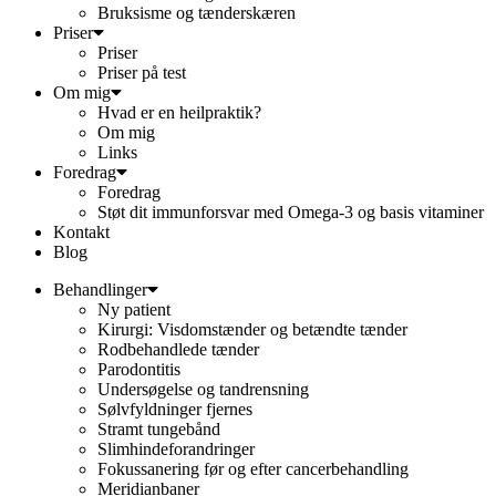
Bruksisme og tænderskæren
Priser
Priser
Priser på test
Om mig
Hvad er en heilpraktik?
Om mig
Links
Foredrag
Foredrag
Støt dit immunforsvar med Omega-3 og basis vitaminer
Kontakt
Blog
Behandlinger
Ny patient
Kirurgi: Visdomstænder og betændte tænder
Rodbehandlede tænder
Parodontitis
Undersøgelse og tandrensning
Sølvfyldninger fjernes
Stramt tungebånd
Slimhindeforandringer
Fokussanering før og efter cancerbehandling
Meridianbaner