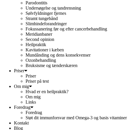
Parodontitis
Undersøgelse og tandrensning
Sølvfyldninger fjernes
Stramt tungebånd
Slimhindeforandringer
Fokussanering før og efter cancerbehandling
Meridianbaner
Second opinion
Heilpraktik
Kavitationer i kæben
Mundånding og dens konsekvenser
Ozonbehandling
Bruksisme og tænderskæren
Priser
Priser
Priser på test
Om mig
Hvad er en heilpraktik?
Om mig
Links
Foredrag
Foredrag
Støt dit immunforsvar med Omega-3 og basis vitaminer
Kontakt
Blog