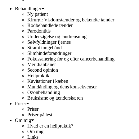
Behandlinger
Ny patient
Kirurgi: Visdomstænder og betændte tænder
Rodbehandlede tænder
Parodontitis
Undersøgelse og tandrensning
Sølvfyldninger fjernes
Stramt tungebånd
Slimhindeforandringer
Fokussanering før og efter cancerbehandling
Meridianbaner
Second opinion
Heilpraktik
Kavitationer i kæben
Mundånding og dens konsekvenser
Ozonbehandling
Bruksisme og tænderskæren
Priser
Priser
Priser på test
Om mig
Hvad er en heilpraktik?
Om mig
Links