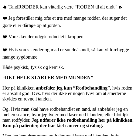
🔥 TandRØDDER kan vitterlig være “RODEN til alt ondt” 🔥
❤️ Jeg forestiller mig ofte et træ med mange rødder, der suger det
gode eller dårlige op af jorden.
❤️ Vores tænder udgør rodnettet i kroppen.
❤️ Hvis vores tænder og mad er sunde/ sundt, så kan vi forebygge
mange sygdomme.
Både psykisk, fysisk og kemisk.
“DET HELE STARTER MED MUNDEN”
Her på klinikken
anbefaler jeg kun ”Rodbehandling”,
hvis roden
er absolut god. Dvs. hvis der ikke er nogen tvivl om at smerterne
skyldes en revne i tanden.
Og. Hvis man skal have rodbehandlet en tand, så anbefaler jeg en
mellemseance, hvor jeg lyder med laser ned i tanden, eller blot før
man rodfylder.
Jeg udfører ikke rodbehandling her på klinikken.
Kun på patienter, der har fået cancer og stråling.
Men jeg henviser gerne og lyder med laser ned i tanden, hvis