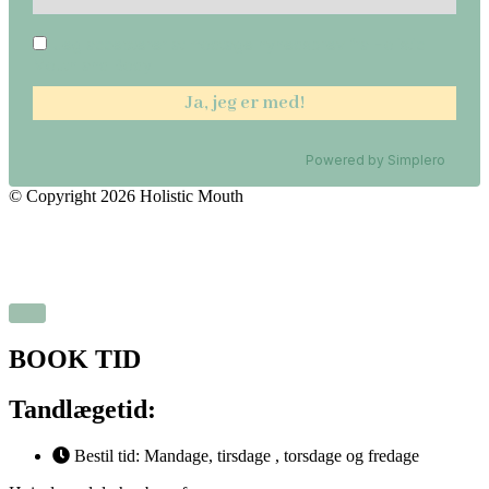
Jeg accepterer at modtage nyhedsbrev fra Holistic
Mouth and Body
Powered by
Simplero
© Copyright 2026 Holistic Mouth
Handelsbetingelser
Persondatapolitik
BOOK TID
Tandlægetid:
Bestil tid: Mandage, tirsdage , torsdage og fredage