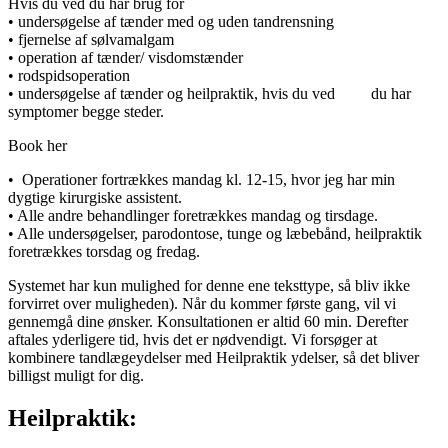
Hvis du ved du har brug for
• undersøgelse af tænder med og uden tandrensning
• fjernelse af sølvamalgam
• operation af tænder/ visdomstænder
• rodspidsoperation
• undersøgelse af tænder og heilpraktik, hvis du ved du har
symptomer begge steder.
Book her
• Operationer fortrækkes mandag kl. 12-15, hvor jeg har min
dygtige kirurgiske assistent.
• Alle andre behandlinger foretrækkes mandag og tirsdage.
• Alle undersøgelser, parodontose, tunge og læbebånd, heilpraktik
foretrækkes torsdag og fredag.
Systemet har kun mulighed for denne ene teksttype, så bliv ikke
forvirret over muligheden). Når du kommer første gang, vil vi
gennemgå dine ønsker. Konsultationen er altid 60 min. Derefter
aftales yderligere tid, hvis det er nødvendigt. Vi forsøger at
kombinere tandlægeydelser med Heilpraktik ydelser, så det bliver
billigst muligt for dig.
Heilpraktik: