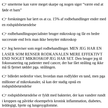
👉 smerterne kan være meget skarpe og nogen siger “værre end at
føde et barn”
👉 forskningen har lært os at ca. 15% af rodbehandlinger ender med
en rodspidsbetændelse
👉 rodbehandlingsspecialister bruger mikroskop og får en bedre
succesrate end hvis man ikke benytter mikroskop
👉 Jeg henviser som regel rodbehandlinger. MEN JEG HAR EN
LASER SOM RENSER RODKANALEN MERE EFFEKTIVT
END NOGET MIKROSKOP JEG HAR SET. Den bruger jeg til
fokussanering og patienter med cancer, der har fået stråling og ikke
må få fjernet rødder pga. strålingen.
👉 billedet nedenfor viser, hvordan man rodfylder en tand, men pga
millioner af mikrokanaler, så kan der stadig opstå en
rodspidsbetændelse
👉 rodspidsbetændelse er fyldt med bakterier, der kan vandrer rundt
i kroppen og påvirke eksempelvis kronisk inflammation, diabetes,
leddegigt, hjerte og lungesygdomme.