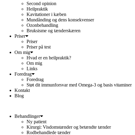
Second opinion
Heilpraktik
Kavitationer i kæben
Mundånding og dens konsekvenser
Ozonbehandling
Bruksisme og tænderskæren
Priser
Priser
Priser på test
Om mig
Hvad er en heilpraktik?
Om mig
Links
Foredrag
Foredrag
Støt dit immunforsvar med Omega-3 og basis vitaminer
Kontakt
Blog
Behandlinger
Ny patient
Kirurgi: Visdomstænder og betændte tænder
Rodbehandlede tænder