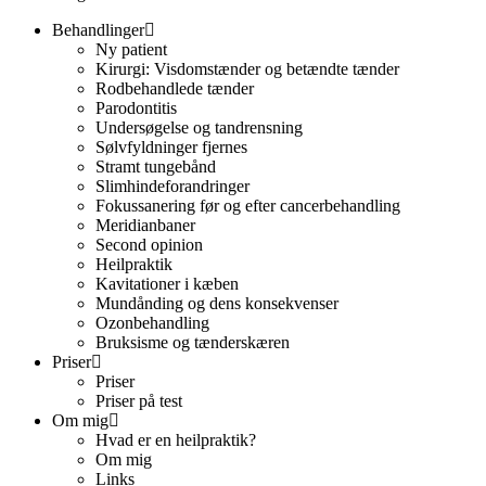
Behandlinger
Ny patient
Kirurgi: Visdomstænder og betændte tænder
Rodbehandlede tænder
Parodontitis
Undersøgelse og tandrensning
Sølvfyldninger fjernes
Stramt tungebånd
Slimhindeforandringer
Fokussanering før og efter cancerbehandling
Meridianbaner
Second opinion
Heilpraktik
Kavitationer i kæben
Mundånding og dens konsekvenser
Ozonbehandling
Bruksisme og tænderskæren
Priser
Priser
Priser på test
Om mig
Hvad er en heilpraktik?
Om mig
Links