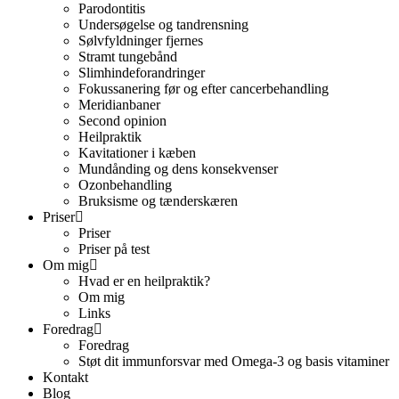
Parodontitis
Undersøgelse og tandrensning
Sølvfyldninger fjernes
Stramt tungebånd
Slimhindeforandringer
Fokussanering før og efter cancerbehandling
Meridianbaner
Second opinion
Heilpraktik
Kavitationer i kæben
Mundånding og dens konsekvenser
Ozonbehandling
Bruksisme og tænderskæren
Priser
Priser
Priser på test
Om mig
Hvad er en heilpraktik?
Om mig
Links
Foredrag
Foredrag
Støt dit immunforsvar med Omega-3 og basis vitaminer
Kontakt
Blog