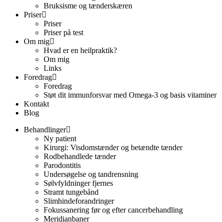
Bruksisme og tænderskæren
Priser
Priser
Priser på test
Om mig
Hvad er en heilpraktik?
Om mig
Links
Foredrag
Foredrag
Støt dit immunforsvar med Omega-3 og basis vitaminer
Kontakt
Blog
Behandlinger
Ny patient
Kirurgi: Visdomstænder og betændte tænder
Rodbehandlede tænder
Parodontitis
Undersøgelse og tandrensning
Sølvfyldninger fjernes
Stramt tungebånd
Slimhindeforandringer
Fokussanering før og efter cancerbehandling
Meridianbaner