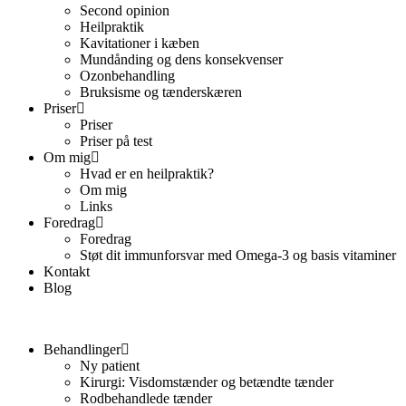
Second opinion
Heilpraktik
Kavitationer i kæben
Mundånding og dens konsekvenser
Ozonbehandling
Bruksisme og tænderskæren
Priser
Priser
Priser på test
Om mig
Hvad er en heilpraktik?
Om mig
Links
Foredrag
Foredrag
Støt dit immunforsvar med Omega-3 og basis vitaminer
Kontakt
Blog
Behandlinger
Ny patient
Kirurgi: Visdomstænder og betændte tænder
Rodbehandlede tænder