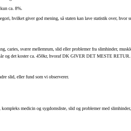
u kun ca. 8%.
tegori, hvilket giver god mening, så staten kan lave statistik over, hvor
g, caries, svære mellemrum, slid eller problemer fra slimhinder, muskler
 25 år og det koster ca. 450kr, hvoraf DK GIVER DET MESTE RETUR. S
dre slid, eller fund som vi observerer.
ries, kompleks medicin og sygdomsliste, slid og problemer med slimhinde