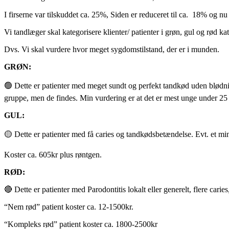
I firserne var tilskuddet ca. 25%, Siden er reduceret til ca. 18% og n
Vi tandlæger skal kategorisere klienter/ patienter i grøn, gul og rød ka
Dvs. Vi skal vurdere hvor meget sygdomstilstand, der er i munden.
GRØN:
🟢 Dette er patienter med meget sundt og perfekt tandkød uden blødnin
gruppe, men de findes. Min vurdering er at det er mest unge under
GUL:
🟡 Dette er patienter med få caries og tandkødsbetændelse. Evt. et min
Koster ca. 605kr plus røntgen.
RØD:
🔴 Dette er patienter med Parodontitis lokalt eller generelt, flere ca
“Nem rød” patient koster ca. 12-1500kr.
“Kompleks rød” patient koster ca. 1800-2500kr