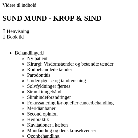
Videre til indhold
SUND MUND - KROP & SIND
Henvisning
Book tid
Behandlinger
Ny patient
Kirurgi: Visdomstænder og betændte tænder
Rodbehandlede tænder
Parodontitis
Undersøgelse og tandrensning
Sølvfyldninger fjernes
Stramt tungebånd
Slimhindeforandringer
Fokussanering før og efter cancerbehandling
Meridianbaner
Second opinion
Heilpraktik
Kavitationer i kæben
Mundånding og dens konsekvenser
Ozonbehandling